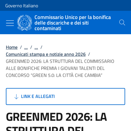
Vai al contenuto
Vai alla navigazione del sito
Governo Italiano
Commissario Unico per la bonifica
delle discariche e dei siti
Cerca
contaminati
Home
/
...
/
...
/
Comunicati stampa e notizie anno 2026
/
GREENMED 2026: LA STRUTTURA DEL COMMISSARIO
ALLE BONIFICHE PREMIA I GIOVANI TALENTI DEL
CONCORSO “GREEN 5.0: LA CITTÀ CHE CAMBIA”
LINK E ALLEGATI
GREENMED 2026: LA
STRUTTURA DEL