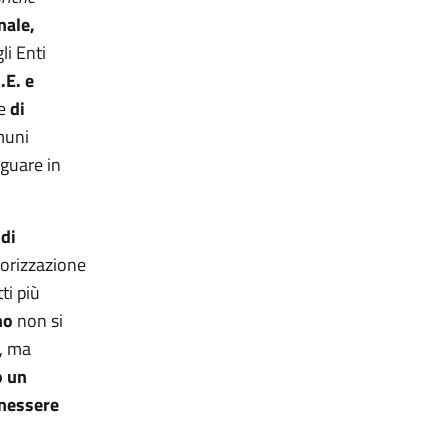
nale,
li Enti
.E. e
e
di
muni
eguare in
 di
lorizzazione
ti più
no
non si
a, ma
o un
enessere