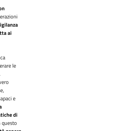
on
erazioni
igilanza
tta ai
ica
erare le
.
vvero
e,
capaci e
a
tiche di
in questo