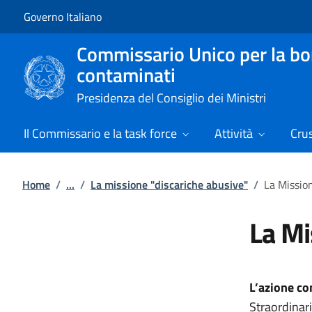
Vai al contenuto
Vai alla navigazione del sito
Governo Italiano
Commissario Unico per la boni
contaminati
Presidenza del Consiglio dei Ministri
Il Commissario e la task force
Attività
Cru
Home
/
...
/
La missione "discariche abusive"
/
La Mission
La Mi
L’azione c
Straordinar