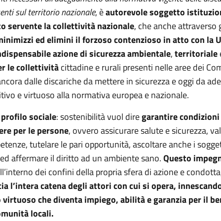
nti sul territorio nazionale
, è
autorevole soggetto istituzio
to servente la collettività nazionale
, che anche attraverso g
inimizzi ed elimini
il forzoso contenzioso in atto con la U
ndispensabile azione di sicurezza ambientale
,
territoriale
r le collettività
cittadine e rurali presenti nelle aree dei Co
ancora dalle discariche da mettere in sicurezza e oggi da ad
tivo e virtuoso alla normativa europea e nazionale.
l
profilo sociale
: sostenibilità vuol dire
garantire condizioni
re per le persone
, ovvero assicurare salute e sicurezza, va
etenze, tutelare le pari opportunità, ascoltare anche i sogget
 ed affermare il diritto ad un ambiente sano.
Questo impeg
ll’interno dei confini della propria sfera di azione e condott
ia l’intera catena degli attori con cui si opera, innescand
o virtuoso che diventa impiego, abilità e garanzia per il b
omunità locali.