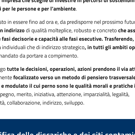
l’impresa che sceglie di investire in percorsi di sostenibil
i per le persone e per l’ambiente
.
sto in essere fino ad ora e, da predisporre nel prossimo futu
n indirizzo
di qualità molteplice, robusto e concreto
che ass
e fasi decisorie e capacità alle fasi esecutive. Trasferendo, 
a individuali che di indirizzo strategico
, in tutti gli ambiti o
mandato da portare a compimento.
ogo
tutte le decisioni, operazioni, azioni prendono il via a
mente
focalizzato verso un metodo di pensiero trasversal
e modulato il cui perno sono le qualità morali e pratiche 
mpegno, merito, iniziativa, attenzione, imparzialità, legalità,
tà, collaborazione, indirizzo, sviluppo.
ica delle discariche e dei siti contami