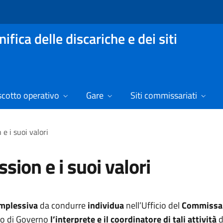
fica delle discariche e dei siti
scotto operativo
Gare
Siti commissariati
 e i suoi valori
ssion e i suoi valori
omplessiva
da condurre
individua
nell’Ufficio del
Commissa
io di Governo
l’interprete e il coordinatore
di tali attività
d