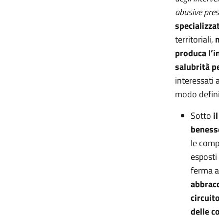
abusive prese
specializza
territoriali,
m
produca l’i
salubrità pe
interessati 
modo defini
Sotto
i
benesse
le comp
esposti
ferma a
abbracc
circuit
delle c