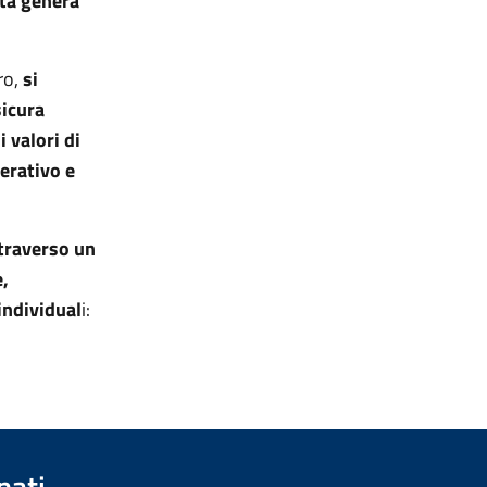
ità genera
ro,
si
icura
i valori di
perativo e
ttraverso un
e,
individual
i:
nati