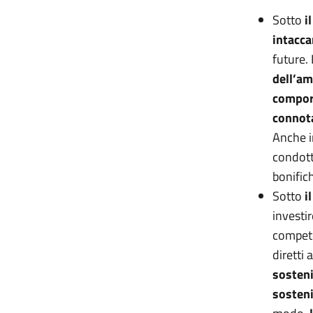
Sotto
i
intacca
future.
dell’am
comport
connot
Anche i
condotta
bonific
Sotto
i
investir
competen
diretti
sosteni
sosteni