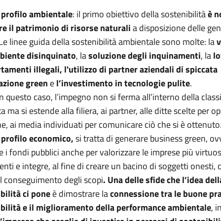
l
profilo ambientale
: il primo obiettivo della sostenibilità
è n
re il patrimonio di risorse naturali
a disposizione delle gen
 Le linee guida della sostenibilità ambientale sono molte: la
v
biente disinquinato
, la
soluzione degli inquinamenti
, la
lo
amenti illegali,
l'utilizzo di partner aziendali di spiccata
azione green
e
l’investimento in tecnologie pulite
.
n questo caso, l’impegno non si ferma all’interno della class
 ma si estende alla filiera, ai partner, alle ditte scelte per op
he, ai media individuati per comunicare ciò che si è ottenuto
l
profilo economico
,
si tratta di generare business green, o
e i fondi pubblici anche per valorizzare le imprese più virtuos
ti e integre, al fine di creare un bacino di soggetti onesti, 
 al conseguimento degli scopi
. Una delle sfide che l’idea dell
bilità ci pone
è dimostrare la
connessione tra le buone pra
bilità e il miglioramento della performance ambientale
, 