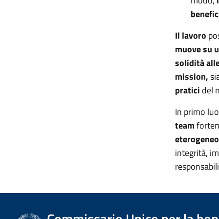
modo,
benefic
Il lavoro
po
muove su u
solidità all
mission,
si
pratici
del 
In primo lu
team
forte
eterogeneo 
integrità, i
responsabili
Commissario Unico per la bonif