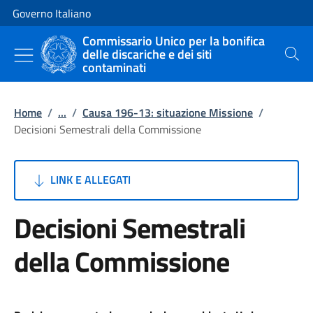
Vai al contenuto
Vai alla navigazione del sito
Governo Italiano
Commissario Unico per la bonifica
delle discariche e dei siti
Cerca
contaminati
Home
/
...
/
Causa 196-13: situazione Missione
/
Decisioni Semestrali della Commissione
LINK E ALLEGATI
Decisioni Semestrali
della Commissione