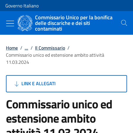
Vai al contenuto
Vai alla navigazione del sito
Governo Italiano
Commissario Unico per la bonifica
delle discariche e dei siti
Cerca
contaminati
Home
/
...
/
Il Commissario
/
Commissario unico ed estensione ambito attività
11.03.2024
LINK E ALLEGATI
Commissario unico ed
estensione ambito
attività 11.03.2024