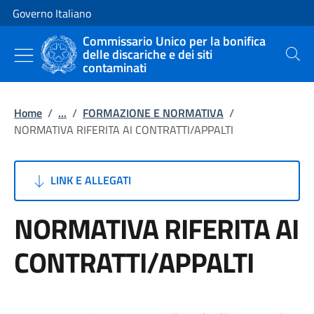
Vai al contenuto
Vai alla navigazione del sito
Governo Italiano
Commissario Unico per la bonifica
delle discariche e dei siti
Cerca
contaminati
Home
/
...
/
FORMAZIONE E NORMATIVA
/
NORMATIVA RIFERITA AI CONTRATTI/APPALTI
LINK E ALLEGATI
NORMATIVA RIFERITA AI
CONTRATTI/APPALTI