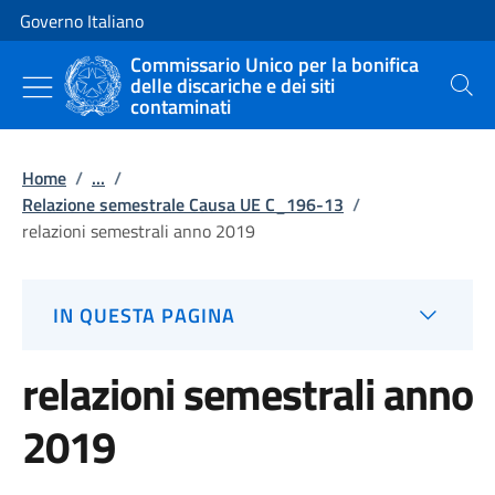
Vai al contenuto
Vai alla navigazione del sito
Governo Italiano
Commissario Unico per la bonifica
delle discariche e dei siti
Cerca
contaminati
Home
/
...
/
Relazione semestrale Causa UE C_196-13
/
relazioni semestrali anno 2019
IN QUESTA PAGINA
relazioni semestrali anno
2019