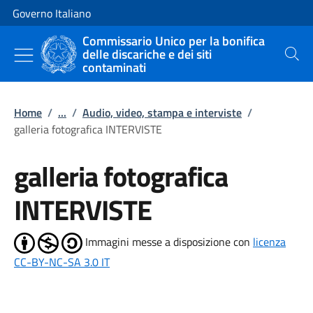
Vai al contenuto
Vai alla navigazione del sito
Governo Italiano
Commissario Unico per la bonifica
delle discariche e dei siti
Cerca
contaminati
Home
/
...
/
Audio, video, stampa e interviste
/
galleria fotografica INTERVISTE
galleria fotografica
INTERVISTE
Immagini messe a disposizione con
licenza
CC-BY-NC-SA 3.0 IT