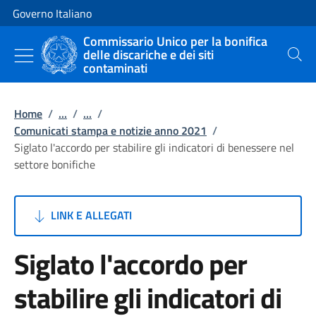
Vai al contenuto
Vai alla navigazione del sito
Governo Italiano
Commissario Unico per la bonifica
delle discariche e dei siti
Cerca
contaminati
Home
/
...
/
...
/
Comunicati stampa e notizie anno 2021
/
Siglato l'accordo per stabilire gli indicatori di benessere nel
settore bonifiche
LINK E ALLEGATI
Siglato l'accordo per
stabilire gli indicatori di