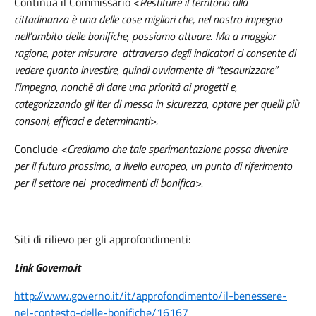
Continua il Commissario <
Restituire il territorio alla
cittadinanza è una delle cose migliori che, nel nostro impegno
nell’ambito delle bonifiche, possiamo attuare. Ma a maggior
ragione, poter misurare attraverso degli indicatori ci consente di
vedere quanto investire, quindi ovviamente di “tesaurizzare”
l’impegno, nonché di dare una priorità ai progetti e,
categorizzando gli iter di messa in sicurezza, optare per quelli più
consoni, efficaci e determinanti>.
Conclude
<Crediamo che tale sperimentazione possa divenire
per il futuro prossimo, a livello europeo, un punto di riferimento
per il settore nei procedimenti di bonifica>.
Siti di rilievo per gli approfondimenti:
Link Governo.it
http://www.governo.it/it/approfondimento/il-benessere-
nel-contesto-delle-bonifiche/16167