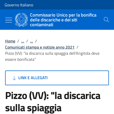
Vai al contenuto
Vai alla navigazione del sito
Governo Italiano
Commissario Unico per la bonifica
delle discariche e dei siti
Cerca
contaminati
Home
/
...
/
...
/
Comunicati stampa e notizie anno 2021
/
Pizzo (VV): "la discarica sulla spiaggia dell'Angitola deve
essere bonificata"
LINK E ALLEGATI
Pizzo (VV): "la discarica
sulla spiaggia