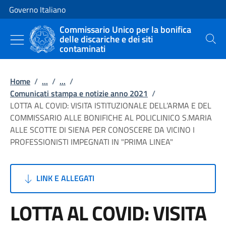
Vai al contenuto
Vai alla navigazione del sito
Governo Italiano
Commissario Unico per la bonifica
delle discariche e dei siti
Cerca
contaminati
Home
/
...
/
...
/
Comunicati stampa e notizie anno 2021
/
LOTTA AL COVID: VISITA ISTITUZIONALE DELL’ARMA E DEL
COMMISSARIO ALLE BONIFICHE AL POLICLINICO S.MARIA
ALLE SCOTTE DI SIENA PER CONOSCERE DA VICINO I
PROFESSIONISTI IMPEGNATI IN "PRIMA LINEA"
LINK E ALLEGATI
LOTTA AL COVID: VISITA