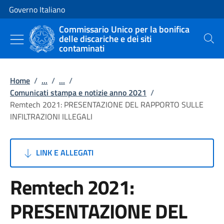
Vai al contenuto
Vai alla navigazione del sito
Governo Italiano
Commissario Unico per la bonifica
delle discariche e dei siti
Cerca
contaminati
Home
/
...
/
...
/
Comunicati stampa e notizie anno 2021
/
Remtech 2021: PRESENTAZIONE DEL RAPPORTO SULLE
INFILTRAZIONI ILLEGALI
LINK E ALLEGATI
Remtech 2021:
PRESENTAZIONE DEL