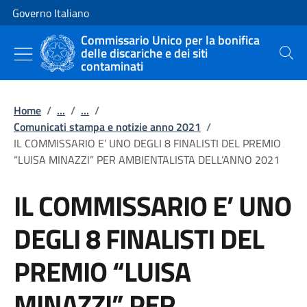
Vai al contenuto
Vai alla navigazione del sito
Governo Italiano
Commissario Unico per la bonifica
delle discariche e dei siti
Cerca
contaminati
Home
/
...
/
...
/
Comunicati stampa e notizie anno 2021
/
IL COMMISSARIO E’ UNO DEGLI 8 FINALISTI DEL PREMIO
“LUISA MINAZZI” PER AMBIENTALISTA DELL’ANNO 2021
IL COMMISSARIO E’ UNO
DEGLI 8 FINALISTI DEL
PREMIO “LUISA
MINAZZI” PER