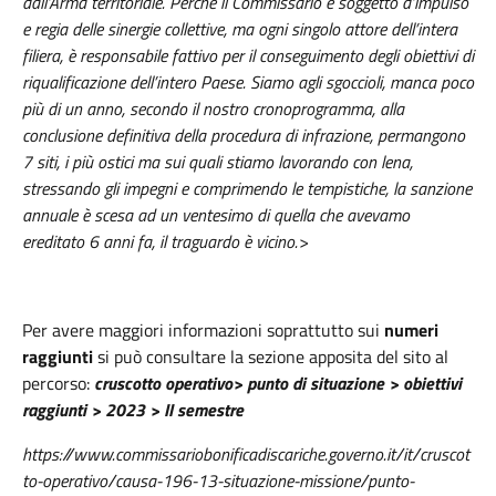
dall’Arma territoriale. Perché il Commissario è soggetto d’impulso
e regia delle sinergie collettive, ma ogni singolo attore dell’intera
filiera, è responsabile fattivo per il conseguimento degli obiettivi di
riqualificazione dell’intero Paese. Siamo agli sgoccioli, manca poco
più di un anno, secondo il nostro cronoprogramma, alla
conclusione definitiva della procedura di infrazione, permangono
7 siti, i più ostici ma sui quali stiamo lavorando con lena,
stressando gli impegni e comprimendo le tempistiche, la sanzione
annuale è scesa ad un ventesimo di quella che avevamo
ereditato 6 anni fa, il traguardo è vicino.>
Per avere maggiori informazioni soprattutto sui
numeri
raggiunti
si può consultare la sezione apposita del sito al
percorso:
cruscotto operativo> punto di situazione > obiettivi
raggiunti > 2023 > II semestre
https://www.commissariobonificadiscariche.governo.it/it/cruscot
to-operativo/causa-196-13-situazione-missione/punto-