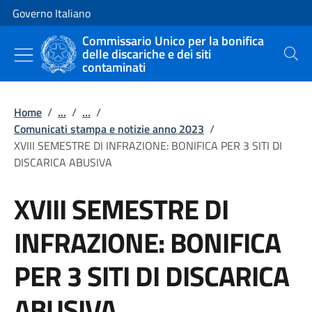
Vai al contenuto
Vai alla navigazione del sito
Governo Italiano
Commissario Unico per la bonifica
delle discariche e dei siti
Cerca
contaminati
Home
/
...
/
...
/
Comunicati stampa e notizie anno 2023
/
XVIII SEMESTRE DI INFRAZIONE: BONIFICA PER 3 SITI DI
DISCARICA ABUSIVA
XVIII SEMESTRE DI
INFRAZIONE: BONIFICA
PER 3 SITI DI DISCARICA
ABUSIVA