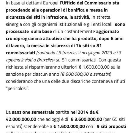
In base ai dettami Europei
l’Ufficio del Commissario sta
procedendo alle operazioni di bonifica e messa in
sicurezza dei siti in infrazione
,
le attività
, in stretta
sinergia con gli organismi Istituzionali e gli enti locali
sono
processate sulla base
di un costantemente
aggiornato
cronoprogramma attuativo che ha prodotto, dopo 6 anni
di lavoro, la messa in sicurezza di 74 siti su 81
commissariati
(contando i 6 trasmessi nel giugno 2023 e i 3
appena inviati a Bruxelles
) su 81 commissariati. Con questa
richiesta si risparmieranno ulteriori € 1.600.000,00 sulla
sanzione per ciascun anno
(€ 800.000,00 a semestre
)
considerando che una delle due discariche conteneva rifiuti
“pericolosi”.
La
sanzione semestrale
partita
nel 2014 da €
42.000.000,00
che ad oggi è di
€
3.600.000,00
(per 65 siti
espunti) scenderebbe a
€ 1.600.000,00
con i
9 siti proposti