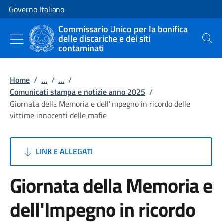
Vai al contenuto
Vai alla navigazione del sito
Governo Italiano
Commissario Unico per la bonifica
delle discariche e dei siti
Cerca
contaminati
Home
/
...
/
...
/
Comunicati stampa e notizie anno 2025
/
Giornata della Memoria e dell'Impegno in ricordo delle
vittime innocenti delle mafie
LINK E ALLEGATI
Giornata della Memoria e
dell'Impegno in ricordo