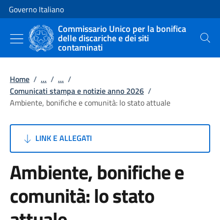
Vai al contenuto
Vai alla navigazione del sito
Governo Italiano
Commissario Unico per la bonifica
delle discariche e dei siti
Cerca
contaminati
Home
/
...
/
...
/
Comunicati stampa e notizie anno 2026
/
Ambiente, bonifiche e comunità: lo stato attuale
LINK E ALLEGATI
Ambiente, bonifiche e
comunità: lo stato
attuale