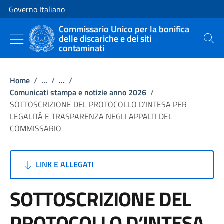
Vai al contenuto
Vai alla navigazione del sito
Governo Italiano
Commissario Unico per la bonifica
delle discariche e dei siti
Cerca
contaminati
Home
/
...
/
...
/
Comunicati stampa e notizie anno 2026
/
SOTTOSCRIZIONE DEL PROTOCOLLO D’INTESA PER
LEGALITÀ E TRASPARENZA NEGLI APPALTI DEL
COMMISSARIO
LINK E ALLEGATI
SOTTOSCRIZIONE DEL
PROTOCOLLO D’INTESA