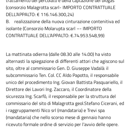
trattamento del percolato e della captazione del biogas
(consorzio Malagrotta scarl- IMPORTO CONTRATTUALE
DELL’APPALTO: € 116.146.300,24)
B. realizzazione della nuova cinturazione contenitiva ed
isolante (Consorzio Molarupta scarl –- IMPORTO
CONTRATTUALE DELL’APPALTO: €.74.953.548,99)
La mattinata odierna (dalle 08.30 alle 14.00) ha visto
alternasti la spiegazione di differenti attori che agiscono sul
sito, oltre al commissario Gen. D. Giuseppe Vadalà: il
subcommissario Ten. Col. CC Aldo Papotto, il responsabile
unico del procedimento Ing. Giovan Battista Pasquariello, il
Direttore dei Lavori Ing. Zaccaro, il Coordinatore della
sicurezza Ing. Scarfò, il responsabile per la struttura del
commissario del sito di Malagrotta geol.Stefano Cicerani, ed
i raggruppamenti Nico srl (mandataria) e Trevi spa
(mandataria) che nello scorso mese di gennaio hanno
ricevuto formale ordine di servizio per l’avvio delle opere.