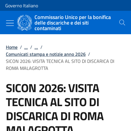
Vai al contenuto
Vai alla navigazione del sito
Governo Italiano
Commissario Unico per la bonifica
delle discariche e dei siti
Cerca
contaminati
Home
/
...
/
...
/
Comunicati stampa e notizie anno 2026
/
SICON 2026: VISITA TECNICA AL SITO DI DISCARICA DI
ROMA MALAGROTTA
SICON 2026: VISITA
TECNICA AL SITO DI
DISCARICA DI ROMA
MALAGROTTA