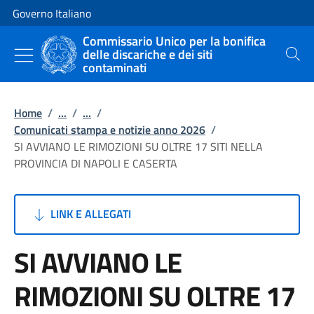
Vai al contenuto
Vai alla navigazione del sito
Governo Italiano
Commissario Unico per la bonifica
delle discariche e dei siti
Cerca
contaminati
Home
/
...
/
...
/
Comunicati stampa e notizie anno 2026
/
SI AVVIANO LE RIMOZIONI SU OLTRE 17 SITI NELLA
PROVINCIA DI NAPOLI E CASERTA
LINK E ALLEGATI
SI AVVIANO LE
RIMOZIONI SU OLTRE 17