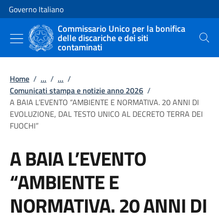
Vai al contenuto
Vai alla navigazione del sito
Governo Italiano
Commissario Unico per la bonifica
delle discariche e dei siti
Cerca
contaminati
Home
/
...
/
...
/
Comunicati stampa e notizie anno 2026
/
A BAIA L’EVENTO “AMBIENTE E NORMATIVA. 20 ANNI DI
EVOLUZIONE, DAL TESTO UNICO AL DECRETO TERRA DEI
FUOCHI”
A BAIA L’EVENTO
“AMBIENTE E
NORMATIVA. 20 ANNI DI