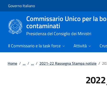
Vai al contenuto
Vai alla navigazione del sito
Governo Italiano
Commissario Unico per la boni
contaminati
Presidenza del Consiglio dei Ministri
Il Commissario e la task force
Attività
Cru
Home
/
...
/
...
/
2021-22 Rassegna Stampa notizie
/
20
2022_