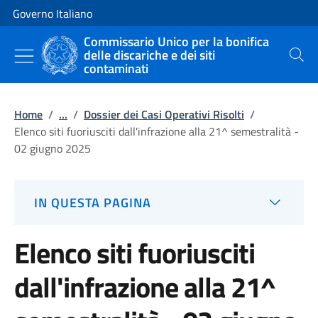
Vai al contenuto
Vai alla navigazione del sito
Governo Italiano
Commissario Unico per la bonifica
delle discariche e dei siti
Cerca
contaminati
Home
/
...
/
Dossier dei Casi Operativi Risolti
/
Elenco siti fuoriusciti dall'infrazione alla 21^ semestralità -
02 giugno 2025
IN QUESTA PAGINA
Elenco siti fuoriusciti
dall'infrazione alla 21^