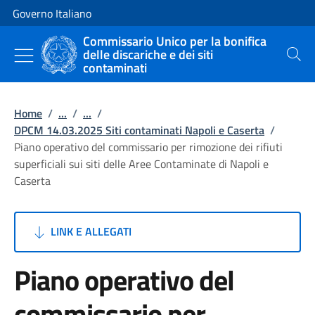
Vai al contenuto
Vai alla navigazione del sito
Governo Italiano
Commissario Unico per la bonifica
delle discariche e dei siti
Cerca
contaminati
Home
/
...
/
...
/
DPCM 14.03.2025 Siti contaminati Napoli e Caserta
/
Piano operativo del commissario per rimozione dei rifiuti
superficiali sui siti delle Aree Contaminate di Napoli e
Caserta
LINK E ALLEGATI
Piano operativo del
commissario per