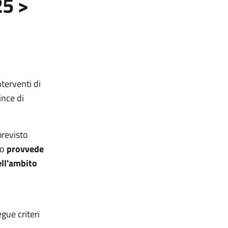
25 >
nterventi di
ince di
previsto
co
provvede
ell'ambito
gue criteri