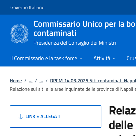
Vai al contenuto
Vai alla navigazione del sito
Governo Italiano
Commissario Unico per la boni
contaminati
Presidenza del Consiglio dei Ministri
Il Commissario e la task force
Attività
Cru
Home
/
...
/
...
/
DPCM 14.03.2025 Siti contaminati Napol
Relazione sui siti e le aree inquinate delle province di Napo
Relaz
LINK E ALLEGATI
delle