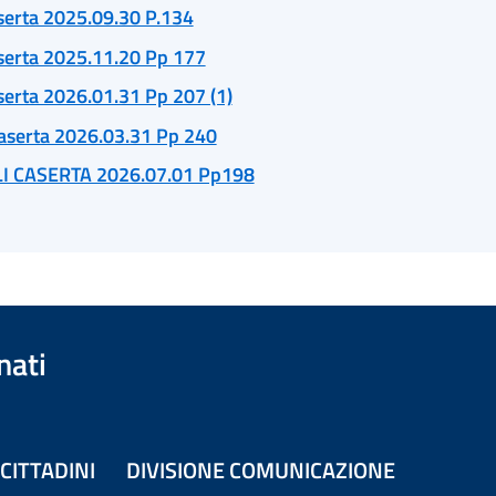
serta 2025.09.30 P.134
serta 2025.11.20 Pp 177
serta 2026.01.31 Pp 207 (1)
aserta 2026.03.31 Pp 240
I CASERTA 2026.07.01 Pp198
nati
CITTADINI
DIVISIONE COMUNICAZIONE