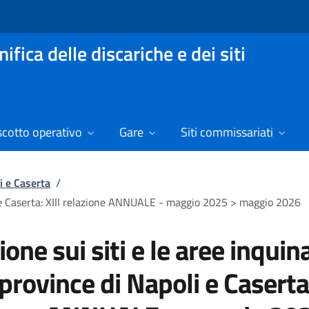
fica delle discariche e dei siti
scotto operativo
Gare
Siti commissariati
i e Caserta
/
li e Caserta: XIII relazione ANNUALE - maggio 2025 > maggio 2026
ione sui siti e le aree inquin
 province di Napoli e Caserta: