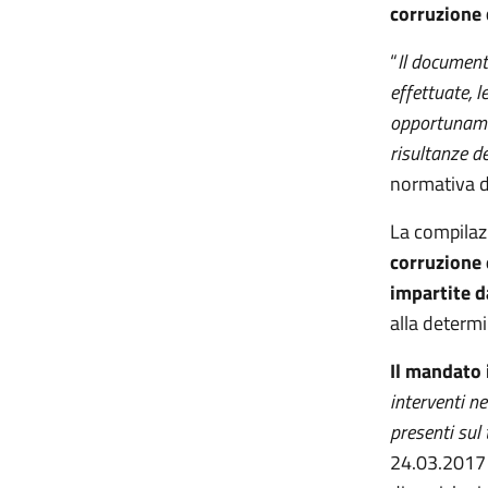
corruzione 
“
Il documento
effettuate, l
opportunamen
risultanze d
normativa d
La compilaz
corruzione 
impartite d
alla determ
Il mandato 
interventi n
presenti sul 
24.03.2017 