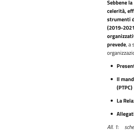
Sebbene la 
celerità, e
strumenti d
(2019-2021)
organizzati
prevede
, a
organizzazi
Present
Il mand
(PTPC)
La Rela
Allegat
All. 1: sche