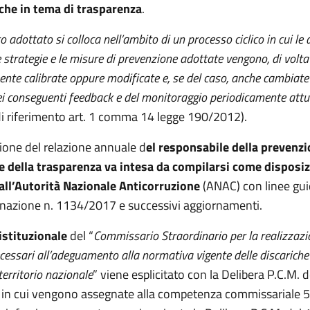
che in tema di trasparenza
.
 adottato si colloca nell’ambito di un processo ciclico in cui le 
e strategie e le misure di prevenzione adottate vengono, di volta 
te calibrate oppure modificate e, se del caso, anche cambiate i
ei conseguenti feedback e del monitoraggio periodicamente att
i riferimento art. 1 comma 14 legge 190/2012).
ione del relazione annuale d
el responsabile della prevenzi
e della trasparenza va intesa da compilarsi come disposiz
all’Autorità Nazionale Anticorruzione
(ANAC) con linee gui
inazione n. 1134/2017 e successivi aggiornamenti.
istituzionale
del “
Commissario Straordinario
per la realizzazi
ecessari all’adeguamento alla normativa vigente delle discarich
territorio nazionale
” viene esplicitato con la Delibera P.C.M. d
in cui vengono assegnate alla competenza commissariale 5