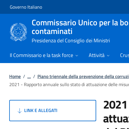
Vai al contenuto
Vai alla navigazione del sito
Governo Italiano
Commissario Unico per la boni
contaminati
Presidenza del Consiglio dei Ministri
Il Commissario e la task force
Attività
Cru
Home
/
...
/
Piano triennale della prevenzione della corruz
2021 - Rapporto annuale sullo stato di attuazione delle misur
2021 
LINK E ALLEGATI
attua