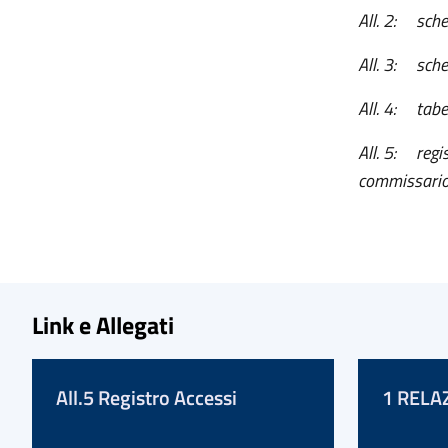
All. 2: sche
All. 3: sche
All. 4: tabe
All. 5: regis
commissario
Link e Allegati
All.5 Registro Accessi
1 RELA