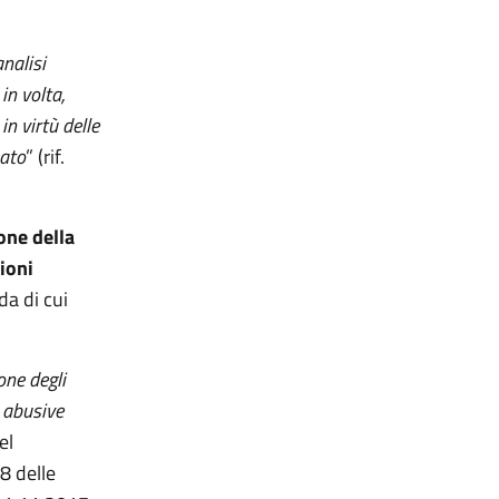
analisi
in volta,
n virtù delle
uato
” (rif.
one della
ioni
da di cui
one degli
e abusive
el
8 delle