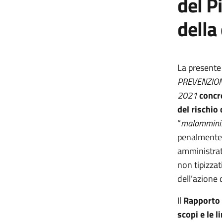
del P
della
La present
PREVENZION
2021
concr
del rischio
“
malamminis
penalmente r
amministrati
non tipizzat
dell’azione d
Il
Rapporto 
scopi e le l