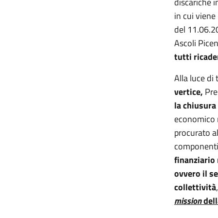
discariche i
in cui viene
del 11.06.2
Ascoli Pice
tutti ricad
Alla luce di
vertice,
Pres
la chiusura
economico no
procurato a
componenti 
finanziario
ovvero il se
collettività
mission
dell