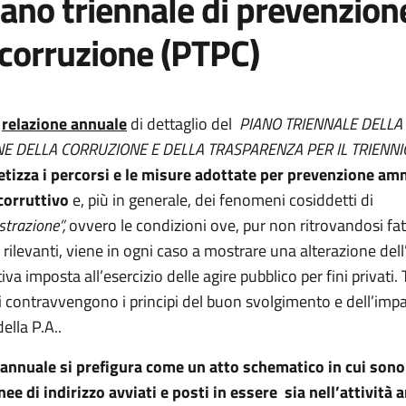
iano triennale di prevenzion
 corruzione (PTPC)
e
relazione annuale
di dettaglio del
PIANO TRIENNALE DELLA
E DELLA CORRUZIONE E DELLA TRASPARENZA PER IL TRIENNI
etizza i percorsi e le misure adottate per prevenzione am
 corruttivo
e, più in generale, dei fenomeni cosiddetti di
trazione”,
ovvero le condizioni ove, pur non ritrovandosi fat
ilevanti, viene in ogni caso a mostrare una alterazione dell
va imposta all’esercizio delle agire pubblico per fini privati. 
i contravvengono i principi del buon svolgimento e dell’impa
ella P.A..
annuale si prefigura come un atto schematico in cui sono r
inee di indirizzo avviati e posti in essere sia nell’attività a