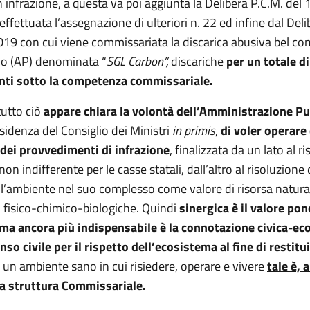
n infrazione, a questa va poi aggiunta la Delibera P.C.M. del
 effettuata l’assegnazione di ulteriori n. 22 ed infine dal De
019 con cui viene commissariata la discarica abusiva bel c
no (AP) denominata “
SGL Carbon”,
discariche
per un totale di
enti sotto la competenza commissariale.
 tutto ciò
appare chiara la volontà dell’Amministrazione Pu
idenza del Consiglio dei Ministri
in primis
,
di voler operare 
 dei provvedimenti di infrazione
, finalizzata da un lato al r
n indifferente per le casse statali, dall’altro al risoluzione
ll’ambiente nel suo complesso come valore di risorsa natura
fisico-chimico-biologiche. Quindi
sinergica è il valore po
 ma ancora più indispensabile è la connotazione civica-ec
nso civile per il rispetto dell’ecosistema al fine di restitui
, un ambiente sano in cui risiedere, operare e vivere
tale è, 
a struttura Commissariale.