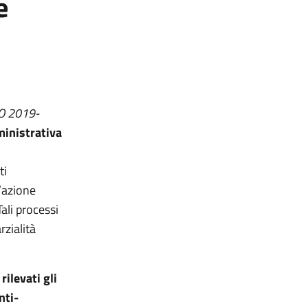
e
O 2019-
ministrativa
ti
’azione
Tali processi
rzialità
ilevati gli
nti-