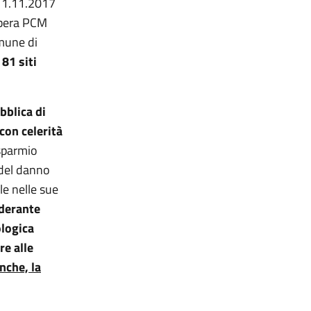
 11.11.2017
libera PCM
omune di
 81 siti
bblica di
con celerità
isparmio
 del danno
le nelle sue
nderante
ologica
re alle
anche, la