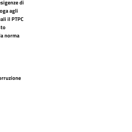
esigenze di
roga agli
ali il PTPC
sto
 la norma
corruzione