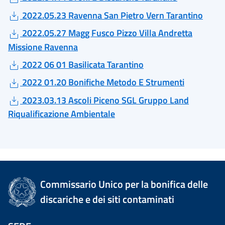
2022.05.23 Ravenna San Pietro Vern Tarantino
2022.05.27 Magg Fusco Pizzo Villa Andretta
Missione Ravenna
2022 06 01 Basilicata Tarantino
2022 01.20 Bonifiche Metodo E Strumenti
2023.03.13 Ascoli Piceno SGL Gruppo Land
Riqualificazione Ambientale
Commissario Unico per la bonifica delle
discariche e dei siti contaminati