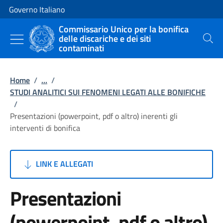
Vai al contenuto
Vai alla navigazione del sito
Governo Italiano
Commissario Unico per la bonifica
delle discariche e dei siti
Cerca
contaminati
Home
/
...
/
STUDI ANALITICI SUI FENOMENI LEGATI ALLE BONIFICHE
/
Presentazioni (powerpoint, pdf o altro) inerenti gli
interventi di bonifica
LINK E ALLEGATI
Presentazioni
(powerpoint, pdf o altro)