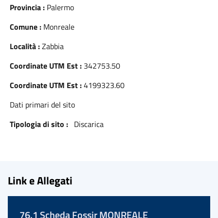
Provincia :
Palermo
Comune :
Monreale
Località :
Zabbia
Coordinate UTM Est :
342753.50
Coordinate UTM Est :
4199323.60
Dati primari del sito
Tipologia di sito :
Discarica
Link e Allegati
76.1 Scheda Fossir MONREALE