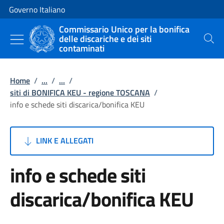
Vai al contenuto
Vai alla navigazione del sito
Governo Italiano
Commissario Unico per la bonifica
delle discariche e dei siti
Cerca
contaminati
Home
/
...
/
...
/
siti di BONIFICA KEU - regione TOSCANA
/
info e schede siti discarica/bonifica KEU
LINK E ALLEGATI
info e schede siti
discarica/bonifica KEU