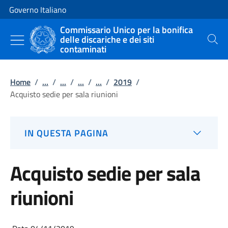
Vai al contenuto
Vai alla navigazione del sito
Governo Italiano
Commissario Unico per la bonifica
delle discariche e dei siti
Cerca
contaminati
Home
/
...
/
...
/
...
/
...
/
2019
/
Acquisto sedie per sala riunioni
IN QUESTA PAGINA
Acquisto sedie per sala
riunioni