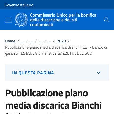
Vai al contenuto
Vai alla navigazione del sito
Governo Italiano
Commissario Unico per la bonifica
delle discariche e dei siti
Cerca
contaminati
Home
/
...
/
...
/
...
/
...
/
2020
/
Pubblicazione piano media discarica Bianchi (CS) - Bando di
gara su TESTATA Giornalistica GAZZETTA DEL SUD
IN QUESTA PAGINA
Pubblicazione piano
media discarica Bianchi