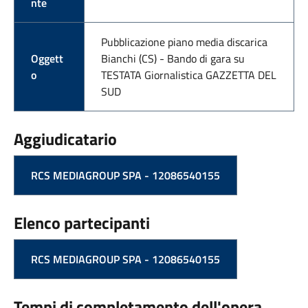
nte
Pubblicazione piano media discarica
Oggett
Bianchi (CS) - Bando di gara su
o
TESTATA Giornalistica GAZZETTA DEL
SUD
Aggiudicatario
RCS MEDIAGROUP SPA - 12086540155
Elenco partecipanti
RCS MEDIAGROUP SPA - 12086540155
Tempi di completamento dell'opera,